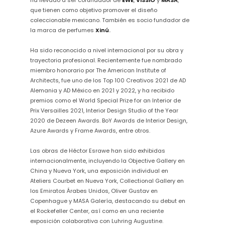
ha llevado a ser cofundador de
EWE
,
VISSIO
y
MASA
,
que tienen como objetivo promover el diseño
coleccionable mexicano. También es socio fundador de
la marca de perfumes
Xinú
.
Ha sido reconocido a nivel internacional por su obra y
trayectoria profesional. Recientemente fue nombrado
miembro honorario por The American Institute of
Architects, fue uno de los Top 100 Creativos 2021 de AD
Alemania y AD México en 2021 y 2022, y ha recibido
premios como el World Special Prize for an Interior de
Prix Versailles 2021, Interior Design Studio of the Year
2020 de Dezeen Awards. BoY Awards de Interior Design,
Azure Awards y Frame Awards, entre otros.
Las obras de Héctor Esrawe han sido exhibidas
internacionalmente, incluyendo la Objective Gallery en
China y Nueva York, una exposición individual en
Ateliers Courbet en Nueva York, Collectional Gallery en
los Emiratos Árabes Unidos, Oliver Gustav en
Copenhague y MASA Galería, destacando su debut en
el Rockefeller Center, así como en una reciente
exposición colaborativa con Luhring Augustine.