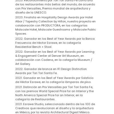
2023. Reconocimiento por Tori Tori Santa Fe como uno
de los restaurantes más bellos del mundo, de acuerdo
con Prix Versailles, Premio mundial de arquitectura y
diseño de la UNESCO.
2023.
Finalista en Hospitality Design Awards por Hotel
Albor / Tapestry Collection by Hilton, nuestro proyecto en
colaboración con PRODUCTORA, en las categorías
Midscale Hotel, Midscale Guestrooms y Midscale Public
Spaces.
2022.
Ganador en los Best of Year Awards por la Banca
Frecuencia de Héctor Esrawe, en la categoría
Residential Bench + Stool.
2022.
Ganador en los Best of Year Awards por Learning
& Engagement Center at Denver Art Museum, en
colaboración con Cadena, en la categoría Museum /
Art Gallery.
2022. Ganador de bronce en IFI Design Distinction
Awards por Tori Tori Santa Fe.
2021. Ganador en los Best of Year Awards por Solsticio
de Héctor Esrawe, en la categoría lámparas de piso.
2021. Distinción en Prix Versailles por Tori Tori Santa Fe,
con los premios
World Special Prize for an Interior y the
North America Special Prize for an Interior, en la
categoría de Restaurantes.
2021. Esrawe Studio, seleccionado dentro de los 100 de
Creativos que revolucionan el diseño y la arquitectura
en México, por la revista Architectural Digest México.