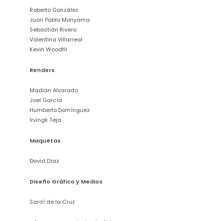
Roberto González
Juan Pablo Moriyama
Sebastián Rivero
Valentina Villarreal
Kevin Woodtli
Renders
Madián Alvarado
Joel García
Humberto Domínguez
Irvingk Teja
Maquetas
David Díaz
Diseño Gráfico y Medios
Saraí de la Cruz