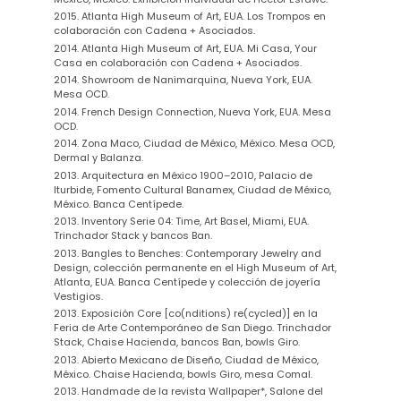
2015. Atlanta High Museum of Art, EUA. Los Trompos en
colaboración con Cadena + Asociados.
2014. Atlanta High Museum of Art, EUA. Mi Casa, Your
Casa en colaboración con Cadena + Asociados.
2014. Showroom de Nanimarquina, Nueva York, EUA.
Mesa OCD.
2014. French Design Connection, Nueva York, EUA. Mesa
OCD.
2014. Zona Maco, Ciudad de México, México. Mesa OCD,
Dermal y Balanza.
2013. Arquitectura en México 1900–2010, Palacio de
Iturbide, Fomento Cultural Banamex, Ciudad de México,
México. Banca Centípede.
2013. Inventory Serie 04: Time, Art Basel, Miami, EUA.
Trinchador Stack y bancos Ban.
2013. Bangles to Benches: Contemporary Jewelry and
Design, colección permanente en el High Museum of Art,
Atlanta, EUA. Banca Centípede y colección de joyería
Vestigios.
2013. Exposición Core [co(nditions) re(cycled)] en la
Feria de Arte Contemporáneo de San Diego. Trinchador
Stack, Chaise Hacienda, bancos Ban, bowls Giro.
2013. Abierto Mexicano de Diseño, Ciudad de México,
México. Chaise Hacienda, bowls Giro, mesa Comal.
2013. Handmade de la revista Wallpaper*, Salone del