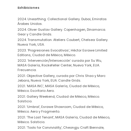
Exhibiciones
2024. Unearthing. Collectional Gallery. Dubai, Emiratos
Árabes Unidos.
2024. Oliver Gustav Gallery. Copenhagen, Dinamarca.
Gear y Candle Grids.
2024. Transmutation. Ateliers Coubert, Chelsea Gallery.
Nueva York, USA.
2023. ‘Progresiones Evocativas’, Héctor Esrawe Limited
Editions, Ciudad de México, México.
2022. ‘Intervención/Intersección’ curada por Su Wu,
MASA Galería, Rockefeller Center, Nueva York, EUA.
Frecuencia.
2021. Objective Gallery, curada por Chris Shao y Marc
Jebara, Nueva York, EUA. Candle Grids.
2021. ‘MASA INC’, MASA Galería, Ciudad de México,
México. Escritorio Aero.
2021. Gallery Weekend, Ciudad de México, México.
Solsticio.
2021.
‘Umbral’, Esrawe Showroom,
Ciudad de México,
México. Aero y Fragmento.
2021. ‘The Last Tenant’, MASA Galería, Ciudad de México,
México. Solsticio.
2021. ‘Tools for Conviviality’, Cheongju Craft Biennale,