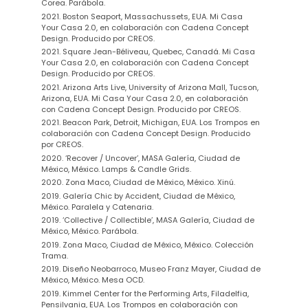
Corea. Parábola.
2021. Boston Seaport, Massachussets, EUA. Mi Casa
Your Casa 2.0,
en colaboración con Cadena Concept
Design. Producido por CREOS.
2021. Square Jean-Béliveau, Quebec, Canadá. Mi Casa
Your Casa 2.0,
en colaboración con Cadena Concept
Design. Producido por CREOS.
2021. Arizona Arts Live, University of Arizona Mall, Tucson,
Arizona, EUA. Mi Casa Your Casa 2.0,
en colaboración
con Cadena Concept Design. Producido por CREOS.
2021. Beacon Park, Detroit, Michigan, EUA. Los Trompos
en
colaboración con Cadena Concept Design. Producido
por CREOS.
2020. ‘Recover / Uncover’, MASA Galería, Ciudad de
México, México. Lamps & Candle Grids.
2020. Zona Maco, Ciudad de México, México. Xinú.
2019. Galería Chic by Accident, Ciudad de México,
México. Paralela y Catenaria.
2019. ‘Collective / Collectible’, MASA Galería, Ciudad de
México, México. Parábola.
2019. Zona Maco, Ciudad de México, México. Colección
Trama.
2019. Diseño Neobarroco, Museo Franz Mayer, Ciudad de
México, México. Mesa OCD.
2019. Kimmel Center for the Performing Arts, Filadelfia,
Pensilvania, EUA
.
Los Trompos en colaboración con