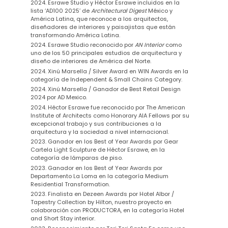
2024. Esrawe Studio y Héctor Esrawe incluidos en la
lista ‘AD100 2025’ de
Architectural Digest
México y
América Latina, que reconoce a los arquitectos,
diseñadores de interiores y paisajistas que están
transformando América Latina.
2024. Esrawe Studio reconocido por
AN Interior
como
uno de los 50 principales estudios de arquitectura y
diseño de interiores de América del Norte.
2024. Xinú Marsella / Silver Award en WIN Awards en la
categoría de Independent & Small Chains Category.
2024. Xinú Marsella / Ganador de Best Retail Design
2024 por AD Mexico.
2024. Héctor Esrawe fue reconocido por The American
Institute of Architects como Honorary AIA Fellows por su
excepcional trabajo y sus contribuciones a la
arquitectura y la sociedad a nivel internacional.
2023.
Ganador en los Best of Year Awards por Gear
Cartela Light Sculpture de Héctor Esrawe, en la
categoría de lámparas de piso.
2023.
Ganador en los Best of Year Awards por
Departamento La Loma en la categoría Medium
Residential Transformation.
2023.
Finalista en Dezeen Awards por Hotel Albor /
Tapestry Collection by Hilton, nuestro proyecto en
colaboración con PRODUCTORA, en la categoría Hotel
and Short Stay interior.